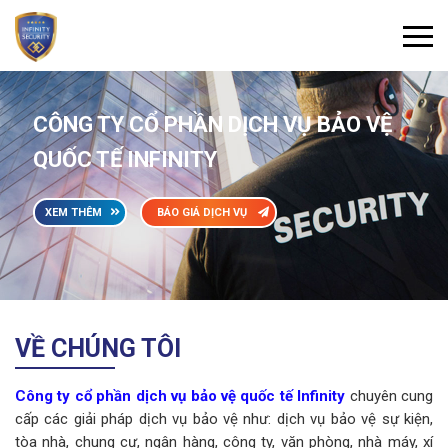
CÔNG TY CỔ PHẦN DỊCH VỤ BẢO VỆ
QUỐC TẾ INFINITY
XEM THÊM
BÁO GIÁ DỊCH VỤ
VỀ CHÚNG TÔI
Công ty cổ phần dịch vụ bảo vệ quốc tế Infinity
chuyên cung
cấp các giải pháp dịch vụ bảo vệ như: dịch vụ bảo vệ sự kiện,
tòa nhà, chung cư, ngân hàng, công ty, văn phòng, nhà máy, xí