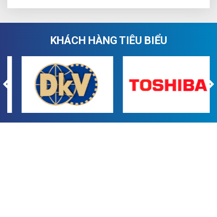
giá một đơn vị cung cấp dịch vụ bảo vệ tại Hà Nội uy tín? Hãy
cùng Infinity tìm hiểu qua bài viết này nhé.
KHÁCH HÀNG TIÊU BIỂU