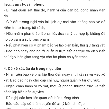
liệu…của cty, văn phòng
- Bí mật quan sát thái độ, hành vi của cán bộ, công nhân viên
đó.
- Giữ đối tượng nghi vấn lại, lịch sự mời vào phòng bảo vệ để
kiểm tra tư trang, túi xách,…
- Nếu nhầm phải khéo léo xin lỗi, đưa ra lý do hợp lý, không để
họ có cảm giác bị xúc phạm.
- Nếu phát hiện có vi phạm bảo vệ lập biên bản, thu giữ tang vật.
- Báo cáo ngay cho người quản lý trực tiếp ca trực và xin ý kiến
chỉ đạo, bàn giao tang vật cho bộ phận chuyên trách.
4. Có xô xát, ẩu đả trong mục tiêu
- Nhân viên bảo vệ phải kịp thời đến ngay vị trí xảy ra vụ việc xô
xát. Báo cáo ngay cho cấp chỉ huy, người quản lý tại khu vực.
- Ngăn chặn hành vi xô xát, mời về phòng thường trực và tiến
hành lập biên bản sự việc.
- Đề nghị các bên liên quan viết bản tường trình.
- Báo cáo cấp có thẩm quyền để xin ý kiến chỉ đạo.