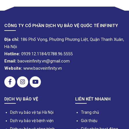
CÔNG TY CỔ PHẦN DỊCH VỤ BẢO VỆ QUỐC TẾ INFINITY
Địa chỉ:
186 Phố Vọng, Phường Phương Liệt, Quận Thanh Xuân,
Hà Nội
Hotline:
0939.12.1184/0788.96.5555
Email:
baoveinfinity.vn@gmail.com
Website:
www.baoveinfinity.vn
DỊCH VỤ BẢO VỆ
LIÊN KẾT NHANH
Dịch vụ bảo vệ tại Hà Nội
Trang chủ
Dịch vụ bảo vệ bệnh viện
Giới thiệu
Dịch vụ bảo vệ công trình
Giấy phép hoạt động