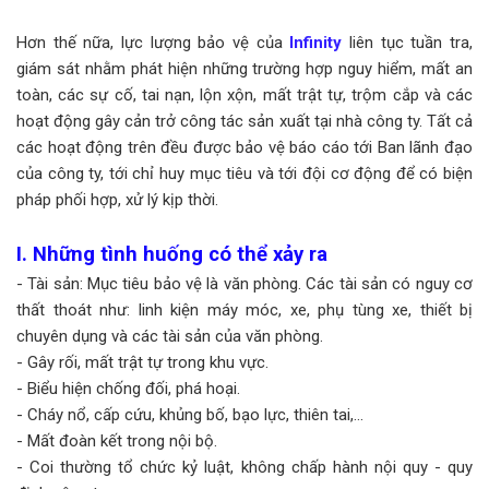
Hơn thế nữa, lực lượng bảo vệ của
Infinity
liên tục tuần tra,
giám sát nhằm phát hiện những trường hợp nguy hiểm, mất an
toàn, các sự cố, tai nạn, lộn xộn, mất trật tự, trộm cắp và các
hoạt động gây cản trở công tác sản xuất tại nhà công ty. Tất cả
các hoạt động trên đều được bảo vệ báo cáo tới Ban lãnh đạo
của công ty, tới chỉ huy mục tiêu và tới đội cơ động để có biện
pháp phối hợp, xử lý kịp thời.
I. Những tình huống có thể xảy ra
- Tài sản: Mục tiêu bảo vệ là văn phòng. Các tài sản có nguy cơ
thất thoát như: linh kiện máy móc, xe, phụ tùng xe, thiết bị
chuyên dụng và các tài sản của văn phòng.
- Gây rối, mất trật tự trong khu vực.
- Biểu hiện chống đối, phá hoại.
- Cháy nổ, cấp cứu, khủng bố, bạo lực, thiên tai,…
- Mất đoàn kết trong nội bộ.
- Coi thường tổ chức kỷ luật, không chấp hành nội quy - quy