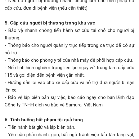
- Nếu có người bị thương nhanh chóng làm các biện pháp sơ
cấp cứu, đưa đi bệnh viện (nếu cần thiết).
5. Cấp cứu người bị thương trong khu vực
- Bảo vệ nhanh chóng tiến hành sơ cứu tại chỗ cho người bị
thương.
- Thông báo cho người quản lý trực tiếp trong ca trực để có sự
hỗ trợ.
- Thông báo cho phòng y tế của nhà máy để phối hợp cấp cứu.
- Nếu tình hình nghiêm trọng liên lạc ngay với trung tâm cấp cứu
115 và gọi điện đến bệnh viện gần nhất.
- Hướng dẫn lối vào cho xe cấp cứu và hỗ trợ đưa người bị nạn
lên xe.
- Bảo vệ lập biên bản sự việc, báo cáo ngay cho ban lãnh đạo
Công ty TNHH dịch vụ bảo vệ Samurai Việt Nam.
6. Tình huống bắt phạm tội quả tang
- Tiến hành bắt giữ và lập biên bản.
- Yêu cầu phải nhanh, gọn, bất ngờ tránh việc tẩu tán tang vật,